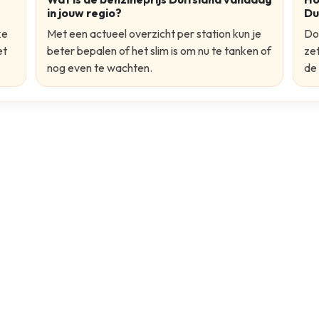
in jouw regio?
Du
ke
Met een actueel overzicht per station kun je
Do
et
beter bepalen of het slim is om nu te tanken of
zet
nog even te wachten.
de 
 verder
?