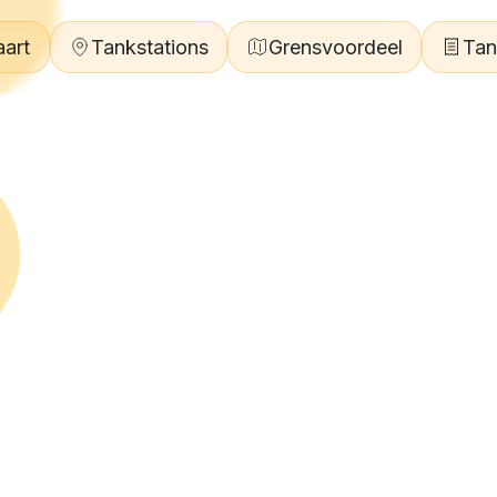
aart
Tankstations
Grensvoordeel
Tan