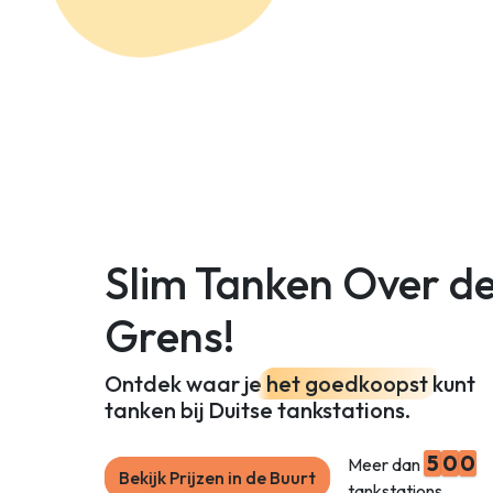
Slim Tanken Over d
Grens!
Ontdek waar je
het goedkoopst
kunt
tanken bij Duitse tankstations.
5
0
0
Meer dan
Bekijk Prijzen in de Buurt
tankstations