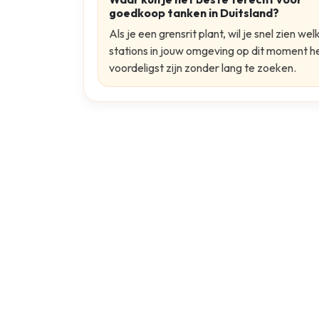
goedkoop tanken in Duitsland?
Als je een grensrit plant, wil je snel zien wel
stations in jouw omgeving op dit moment h
voordeligst zijn zonder lang te zoeken.
FAQ
Nog vragen? We helpen je
Wat is Border Tanker?
Waarom zou ik Border Tanker gebruiken
Is Border Tanker gratis?